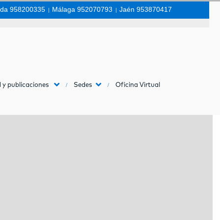
da 958200335
|
Málaga 952070793
|
Jaén 953870417
 y publicaciones
Sedes
Oficina Virtual