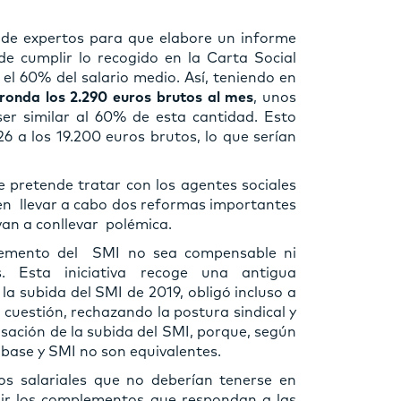
 de expertos para que elabore un informe
 cumplir lo recogido en la Carta Social
l 60% del salario medio. Así, teniendo en
ronda los 2.290 euros brutos al mes
, unos
er similar al 60% de esta cantidad. Esto
26 a los 19.200 euros brutos, lo que serían
e pretende tratar con los agentes sociales
eren llevar a cabo dos reformas importantes
 van a conllevar polémica.
cremento del SMI no sea compensable ni
s. Esta iniciativa recoge una antigua
 la subida del SMI de 2019, obligó incluso a
cuestión, rechazando la postura sindical y
sación de la subida del SMI, porque, según
 base y SMI no son equivalentes.
os salariales que no deberían tenerse en
uir los complementos que respondan a las