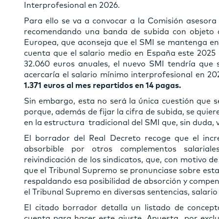
Interprofesional en 2026.
Para ello se va a convocar a la Comisión asesora
recomendando una banda de subida con objeto de
Europea, que aconseja que el SMI se mantenga en e
cuenta que el salario medio en España este 2025
32.060 euros anuales, el nuevo SMI tendría que s
acercaría el salario mínimo interprofesional en 20
1.371 euros al mes repartidos en 14 pagas.
Sin embargo, esta no será la única cuestión que s
porque, además de fijar la cifra de subida, se qui
en la estructura tradicional del SMI que, sin duda,
El borrador del Real Decreto recoge que el in
absorbible por otros complementos salariale
reivindicación de los sindicatos, que, con motivo de
que el Tribunal Supremo se pronunciase sobre esta 
respaldando esa posibilidad de absorción y compen
el Tribunal Supremo en diversas sentencias, salario
El citado borrador detalla un listado de concept
cuenta para hacer este ajuste. Apuesta por excl