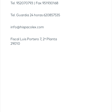
Tel.
952070793
| Fax
951930168
Tel. Guardia 24 horas
620857535
info@hispacolex.com
Fiscal Luis Portero 7, 2ª Planta
29010