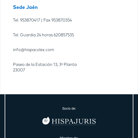
Sede Jaén
Tel.
953870417
| Fax
953870354
Tel. Guardia 24 horas
620857535
info@hispacolex.com
Paseo de la Estación 13, 3ª Planta
23007
Socio de:
Miembro de: