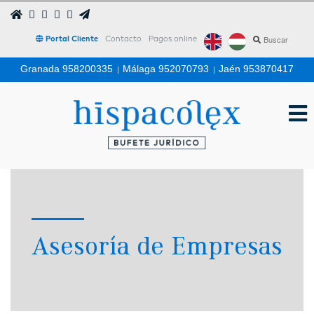
Portal Cliente
Contacto
Pagos online
Granada 958200335
|
Málaga 952070793
|
Jaén 953870417
Asesoría de Empresas