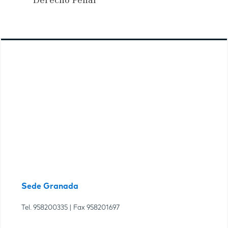
Derecho Penal
Sede Granada
Tel.
958200335
| Fax
958201697