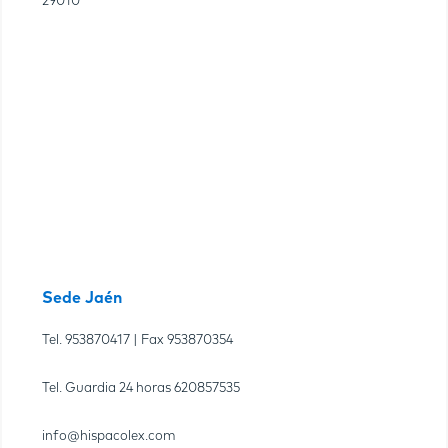
29010
Sede Jaén
Tel.
953870417
| Fax
953870354
Tel. Guardia 24 horas
620857535
info@hispacolex.com