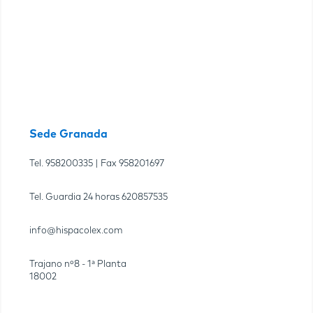
Sede Granada
Tel.
958200335
| Fax
958201697
Tel. Guardia 24 horas
620857535
info@hispacolex.com
Trajano nº8 - 1ª Planta
18002