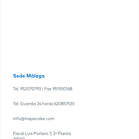
Sede Málaga
Tel.
952070793
| Fax
951930168
Tel. Guardia 24 horas
620857535
info@hispacolex.com
Fiscal Luis Portero 7, 2ª Planta