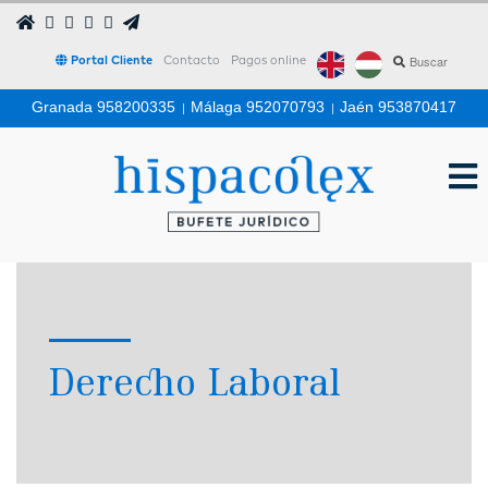
Portal Cliente
Contacto
Pagos online
Granada 958200335
|
Málaga 952070793
|
Jaén 953870417
Derecho Laboral