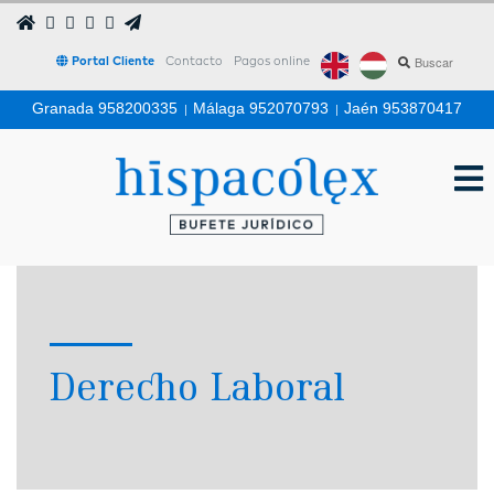
Portal Cliente
Contacto
Pagos online
Granada 958200335
|
Málaga 952070793
|
Jaén 953870417
Derecho Laboral