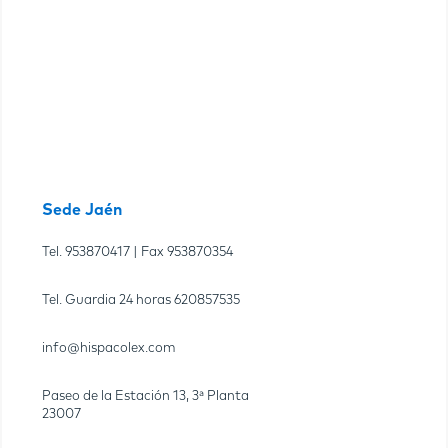
Sede Jaén
Tel.
953870417
| Fax
953870354
Tel. Guardia 24 horas
620857535
info@hispacolex.com
Paseo de la Estación 13, 3ª Planta
23007