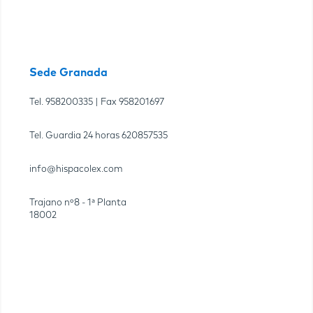
Sede Granada
Tel.
958200335
| Fax
958201697
Tel. Guardia 24 horas
620857535
info@hispacolex.com
Trajano nº8 - 1ª Planta
18002