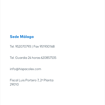
Sede Málaga
Tel.
952070793
| Fax
951930168
Tel. Guardia 24 horas
620857535
info@hispacolex.com
Fiscal Luis Portero 7, 2ª Planta
29010