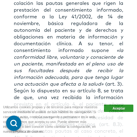
colación las pautas generales que rigen la
prestación del consentimiento informado,
conforme a la Ley 41/2002, de 14 de
noviembre, básica reguladora de la
autonomía del paciente y de derechos y
obligaciones en materia de informac
ión
y
documentación clínica. A su tenor, el
consentimiento informado supone
«la
conformidad libre, voluntaria y consciente de
un paciente, manifestada en el pleno uso de
sus facultades después de recibir la
información adecuada, para que tenga lugar
una actuación que afecta a la salud»
(art. 3).
Según lo dispuesto en su artículo 8, se trata
de que, una vez recibida la información
prevista en el artículo 4, el paciente «
haya
Utilizamos cookies propias y de terceros para mejorar nuestros
valorado las opciones propias del caso»
;
servicios mediante el análisis de sus hábitos de navegación. Si
cierra este aviso, continúa navegando o permanece en la web,
siendo evidente también la necesidad de
consideraremos que acepta su uso. Puede obtener más
informar sobre posibles riesgos (art. 8.3).
información, o bien conocer cómo cambiar la configuración, en
Aplicando estas pautas al caso concreto, el
nuestra
Política de cookies
.