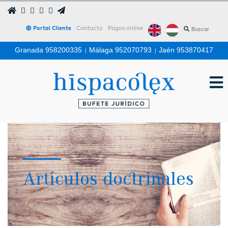
Portal Cliente
Contacto
Pagos online
Granada 958200335
|
Málaga 952070793
|
Jaén 953870417
Artículos doctrinales