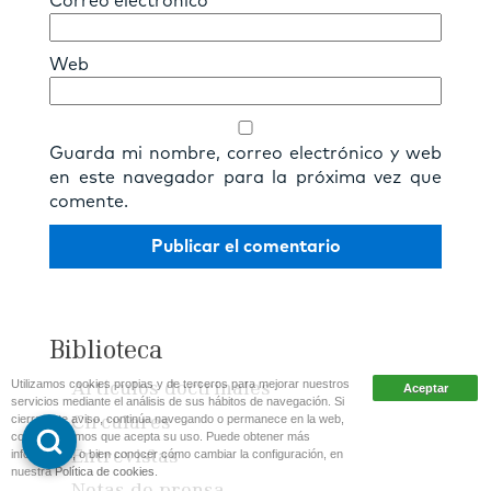
Correo electrónico
*
Web
Guarda mi nombre, correo electrónico y web
en este navegador para la próxima vez que
comente.
Biblioteca
Utilizamos cookies propias y de terceros para mejorar nuestros
Artículos doctrinales
servicios mediante el análisis de sus hábitos de navegación. Si
cierra este aviso, continúa navegando o permanece en la web,
Circulares
consideraremos que acepta su uso. Puede obtener más
información, o bien conocer cómo cambiar la configuración, en
Entrevistas
nuestra
Política de cookies
.