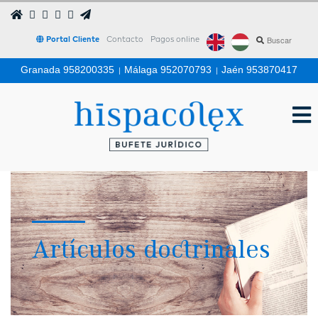
Portal Cliente
Contacto
Pagos online
Granada 958200335
|
Málaga 952070793
|
Jaén 953870417
Artículos doctrinales