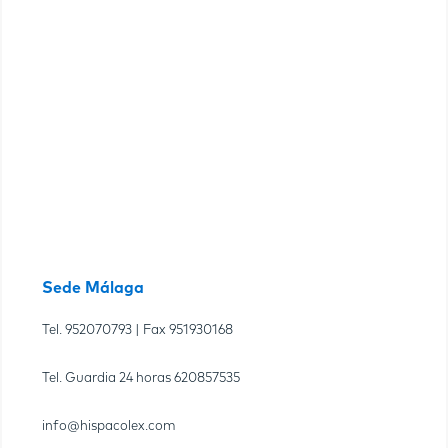
Sede Málaga
Tel.
952070793
| Fax
951930168
Tel. Guardia 24 horas
620857535
info@hispacolex.com