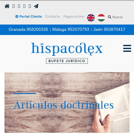
Portal Cliente
Contacto
Pagos online
Granada 958200335
|
Málaga 952070793
|
Jaén 953870417
Artículos doctrinales