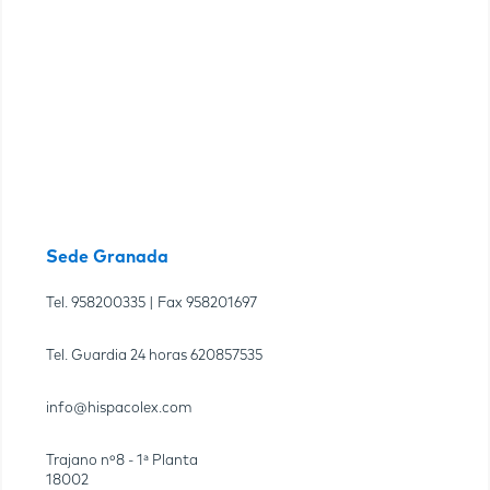
Sede Granada
Tel.
958200335
| Fax
958201697
Tel. Guardia 24 horas
620857535
info@hispacolex.com
Trajano nº8 - 1ª Planta
18002