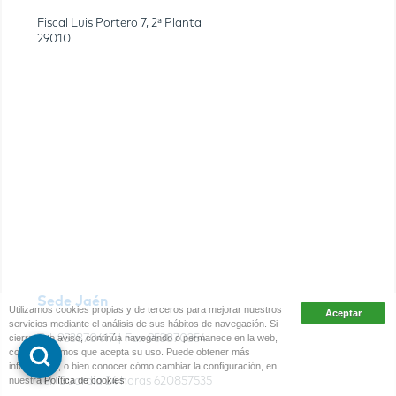
Fiscal Luis Portero 7, 2ª Planta
29010
Sede Jaén
Utilizamos cookies propias y de terceros para mejorar nuestros
servicios mediante el análisis de sus hábitos de navegación. Si
cierra este aviso, continúa navegando o permanece en la web,
Tel.
953870417
| Fax
953870354
consideraremos que acepta su uso. Puede obtener más
información, o bien conocer cómo cambiar la configuración, en
nuestra
Política de cookies
.
Tel. Guardia 24 horas
620857535