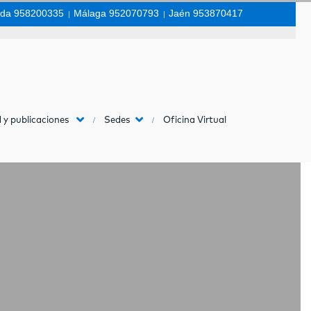
da 958200335
|
Málaga 952070793
|
Jaén 953870417
 y publicaciones
Sedes
Oficina Virtual