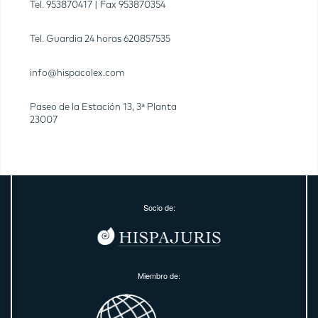
Tel.
953870417
| Fax
953870354
Tel. Guardia 24 horas
620857535
info@hispacolex.com
Paseo de la Estación 13, 3ª Planta
23007
Socio de:
Miembro de: