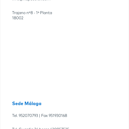
Trajano nº8 - 1ª Planta
18002
Sede Málaga
Tel.
952070793
| Fax
951930168