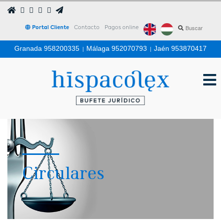
Portal Cliente
Contacto
Pagos online
Granada 958200335
|
Málaga 952070793
|
Jaén 953870417
Circulares