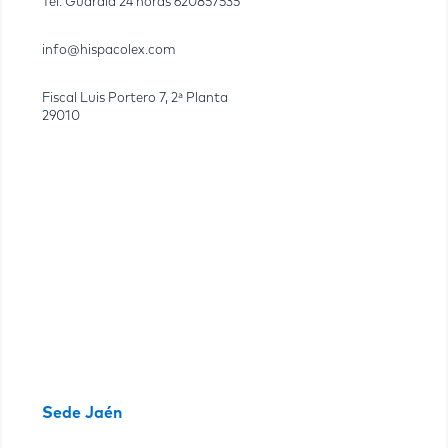
Tel. Guardia 24 horas
620857535
info@hispacolex.com
Fiscal Luis Portero 7, 2ª Planta
29010
Sede Jaén