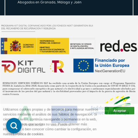
Abogados en Granada, Málaga y Jaén
Utilizamos cookies propias y de terceros para mejorar nuestros
servicios mediante el análisis de sus hábitos de navegación. Si
cierra este aviso, continúa navegando o permanece en la web,
consideraremos que acepta su uso. Puede obtener más
información, o bien conocer cómo cambiar la configuración, en
nuestra
Política de cookies
.