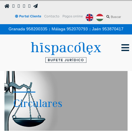
Portal Cliente
Contacto
Pagos online
Granada 958200335
|
Málaga 952070793
|
Jaén 953870417
Circulares