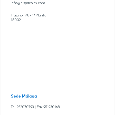
info@hispacolex.com
Trajano nº8 - 1ª Planta
18002
Sede Málaga
Tel.
952070793
| Fax
951930168