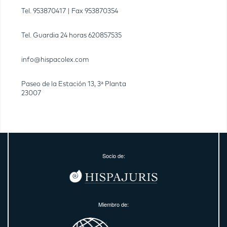
Tel.
953870417
| Fax
953870354
Tel. Guardia 24 horas
620857535
info@hispacolex.com
Paseo de la Estación 13, 3ª Planta
23007
Socio de:
Miembro de: