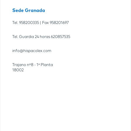
Sede Granada
Tel.
958200335
| Fax
958201697
Tel. Guardia 24 horas
620857535
info@hispacolex.com
Trajano nº8 - 1ª Planta
18002