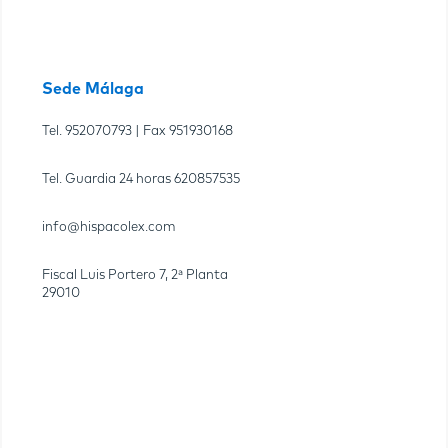
Sede Málaga
Tel.
952070793
| Fax
951930168
Tel. Guardia 24 horas
620857535
info@hispacolex.com
Fiscal Luis Portero 7, 2ª Planta
29010