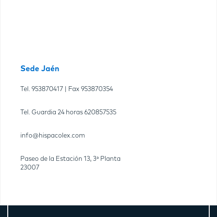
Sede Jaén
Tel.
953870417
| Fax
953870354
Tel. Guardia 24 horas
620857535
info@hispacolex.com
Paseo de la Estación 13, 3ª Planta
23007