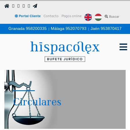
Portal Cliente
Contacto
Pagos online
Granada 958200335
|
Málaga 952070793
|
Jaén 953870417
Circulares