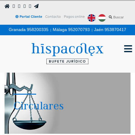
Portal Cliente
Contacto
Pagos online
Granada 958200335
|
Málaga 952070793
|
Jaén 953870417
Circulares