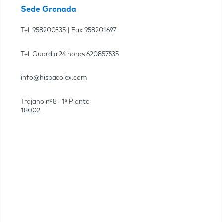
Sede Granada
Tel.
958200335
| Fax
958201697
Tel. Guardia 24 horas
620857535
info@hispacolex.com
Trajano nº8 - 1ª Planta
18002