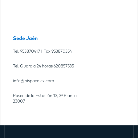
Sede Jaén
Tel.
953870417
| Fax
953870354
Tel. Guardia 24 horas
620857535
info@hispacolex.com
Paseo de la Estación 13, 3ª Planta
23007