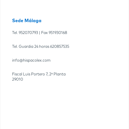
Sede Málaga
Tel.
952070793
| Fax
951930168
Tel. Guardia 24 horas
620857535
info@hispacolex.com
Fiscal Luis Portero 7, 2ª Planta
29010