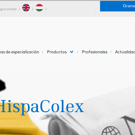
Grana
gos online
as de especialización
Productos
Profesionales
Actualidad
HispaColex