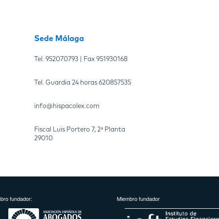
Sede Málaga
Tel.
952070793
| Fax
951930168
Tel. Guardia 24 horas
620857535
info@hispacolex.com
Fiscal Luis Portero 7, 2ª Planta
29010
bro fundador:
Miembro fundador