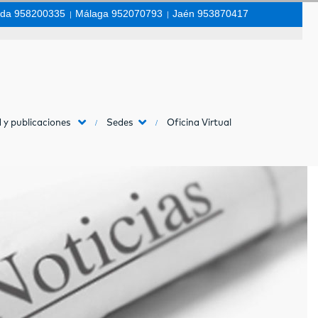
da 958200335
|
Málaga 952070793
|
Jaén 953870417
 y publicaciones
Sedes
Oficina Virtual