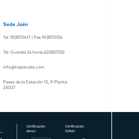
Sede Jaén
Tel.
953870417
| Fax
953870354
Tel. Guardia 24 horas
620857535
info@hispacolex.com
Paseo de la Estación 13, 3ª Planta
23007
Certificación
Certificación
Aenor:
IQNet: