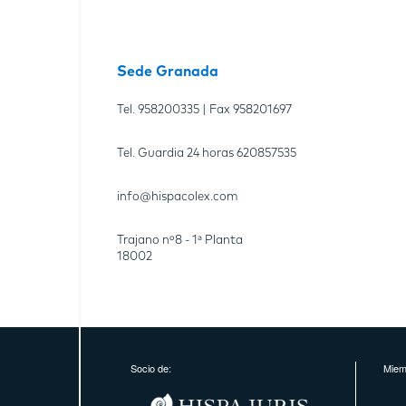
Sede Granada
Tel.
958200335
| Fax
958201697
Tel. Guardia 24 horas
620857535
info@hispacolex.com
Trajano nº8 - 1ª Planta
18002
Socio de:
Miem