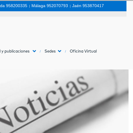
da 958200335
|
Málaga 952070793
|
Jaén 953870417
 y publicaciones
Sedes
Oficina Virtual