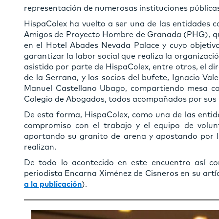
representación de numerosas instituciones públicas
HispaColex ha vuelto a ser una de las entidades 
Amigos de Proyecto Hombre de Granada (PHG), que
en el Hotel Abades Nevada Palace y cuyo objetivo
garantizar la labor social que realiza la organizac
asistido por parte de HispaColex, entre otros, el d
de la Serrana, y los socios del bufete, Ignacio V
Manuel Castellano Ubago, compartiendo mesa c
Colegio de Abogados, todos acompañados por sus 
De esta forma, HispaColex, como una de las entida
compromiso con el trabajo y el equipo de volu
aportando su granito de arena y apostando por l
realizan.
De todo lo acontecido en este encuentro así co
periodista Encarna Ximénez de Cisneros en su artícu
a la publicación
).