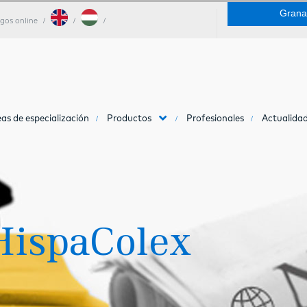
Grana
gos online
as de especialización
Productos
Profesionales
Actualidad
HispaColex