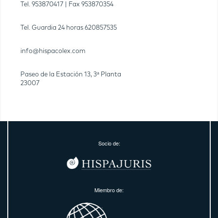
Tel.
953870417
| Fax
953870354
Tel. Guardia 24 horas
620857535
info@hispacolex.com
Paseo de la Estación 13, 3ª Planta
23007
Socio de:
Miembro de: