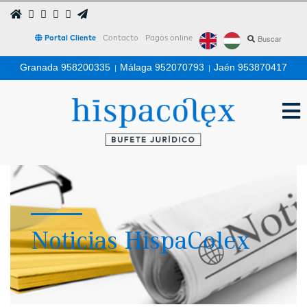
Portal Cliente
Contacto
Pagos online
Granada 958200335
|
Málaga 952070793
|
Jaén 953870417
Noticias HispaColex