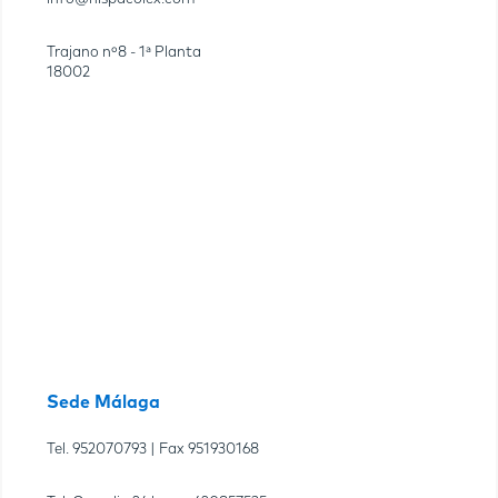
Trajano nº8 - 1ª Planta
18002
Sede Málaga
Tel.
952070793
| Fax
951930168