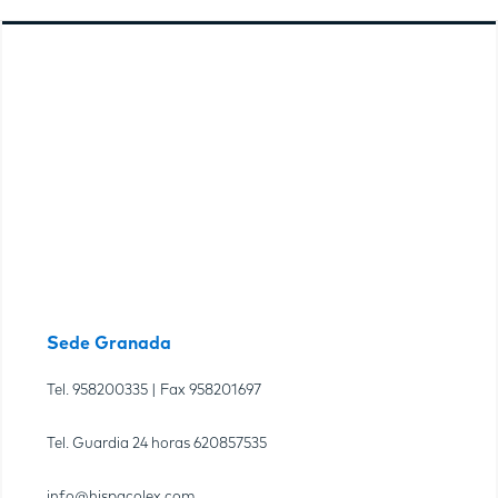
Sede Granada
Tel.
958200335
| Fax
958201697
Tel. Guardia 24 horas
620857535
info@hispacolex.com