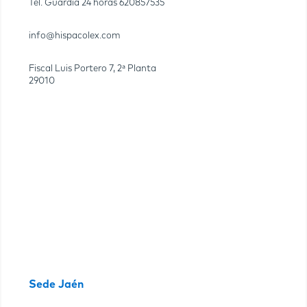
Tel. Guardia 24 horas
620857535
info@hispacolex.com
Fiscal Luis Portero 7, 2ª Planta
29010
Sede Jaén