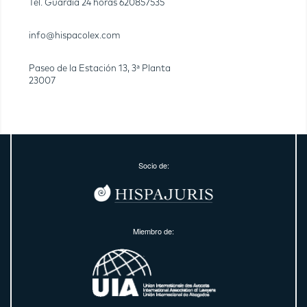
Tel. Guardia 24 horas
620857535
info@hispacolex.com
Paseo de la Estación 13, 3ª Planta
23007
Socio de:
Miembro de: