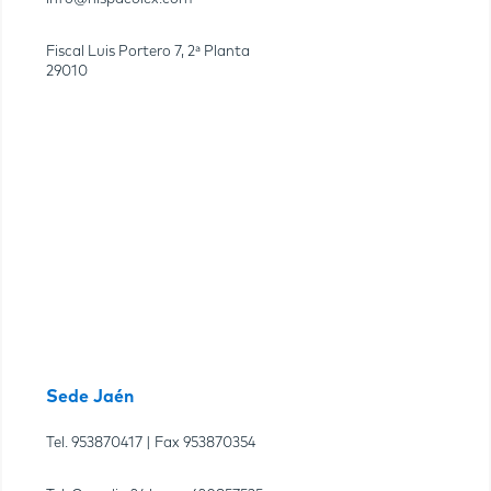
Fiscal Luis Portero 7, 2ª Planta
29010
Sede Jaén
Tel.
953870417
| Fax
953870354