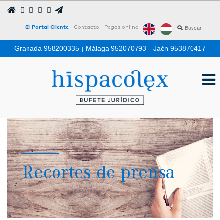
Portal Cliente
Contacto
Pagos online
Granada 958200335
|
Málaga 952070793
|
Jaén 953870417
Recortes de prensa