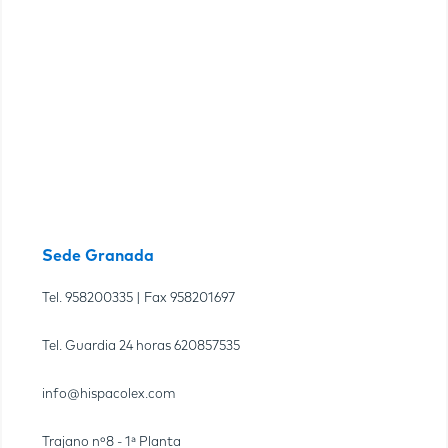
Sede Granada
Tel.
958200335
| Fax
958201697
Tel. Guardia 24 horas
620857535
info@hispacolex.com
Trajano nº8 - 1ª Planta