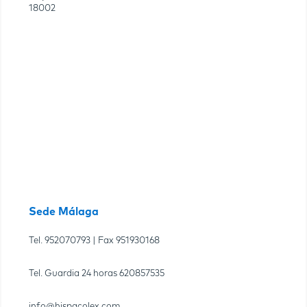
18002
Sede Málaga
Tel.
952070793
| Fax
951930168
Tel. Guardia 24 horas
620857535
info@hispacolex.com