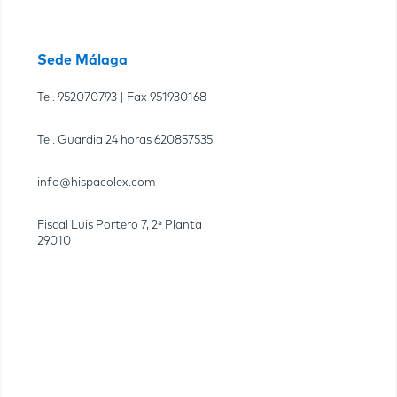
Sede Málaga
Tel.
952070793
| Fax
951930168
Tel. Guardia 24 horas
620857535
info@hispacolex.com
Fiscal Luis Portero 7, 2ª Planta
29010