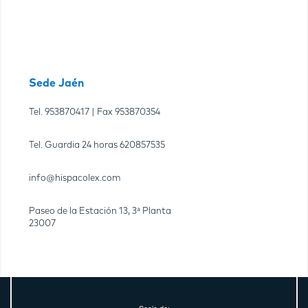
Sede Jaén
Tel.
953870417
| Fax
953870354
Tel. Guardia 24 horas
620857535
info@hispacolex.com
Paseo de la Estación 13, 3ª Planta
23007