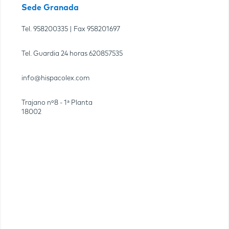
Sede Granada
Tel.
958200335
| Fax
958201697
Tel. Guardia 24 horas
620857535
info@hispacolex.com
Trajano nº8 - 1ª Planta
18002