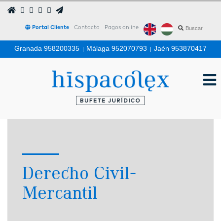
Portal Cliente
Contacto
Pagos online
Granada 958200335
|
Málaga 952070793
|
Jaén 953870417
Derecho Civil-
Mercantil