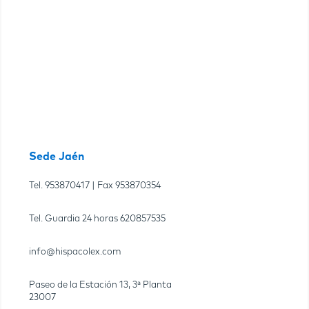
Sede Jaén
Tel.
953870417
| Fax
953870354
Tel. Guardia 24 horas
620857535
info@hispacolex.com
Paseo de la Estación 13, 3ª Planta
23007