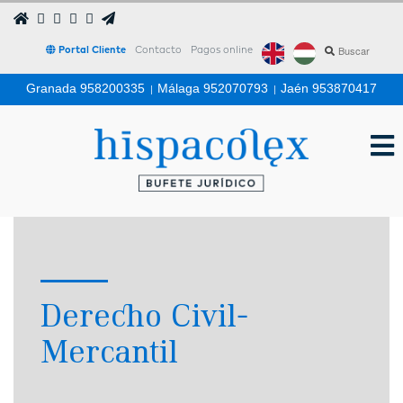
Portal Cliente
Contacto
Pagos online
Granada 958200335
|
Málaga 952070793
|
Jaén 953870417
Derecho Civil-
Mercantil