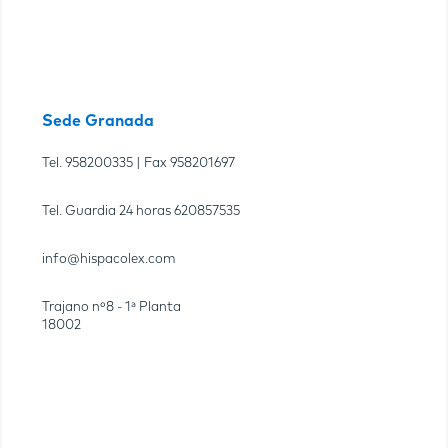
Sede Granada
Tel.
958200335
| Fax
958201697
Tel. Guardia 24 horas
620857535
info@hispacolex.com
Trajano nº8 - 1ª Planta
18002