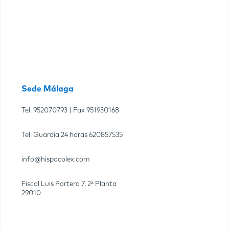
Sede Málaga
Tel.
952070793
| Fax
951930168
Tel. Guardia 24 horas
620857535
info@hispacolex.com
Fiscal Luis Portero 7, 2ª Planta
29010