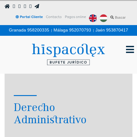
Portal Cliente
Contacto
Pagos online
Granada 958200335
|
Málaga 952070793
|
Jaén 953870417
Derecho
Administrativo