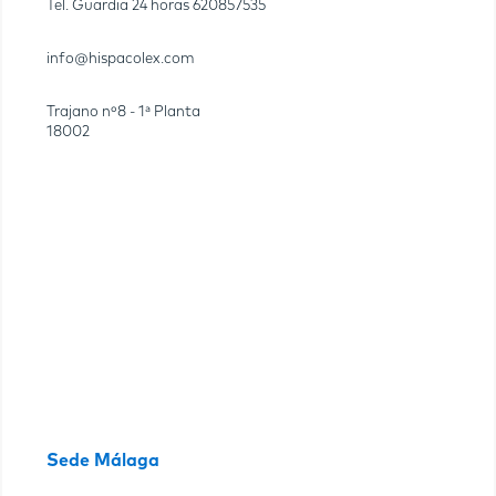
Tel. Guardia 24 horas
620857535
info@hispacolex.com
Trajano nº8 - 1ª Planta
18002
Sede Málaga