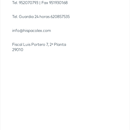
Tel.
952070793
| Fax
951930168
Tel. Guardia 24 horas
620857535
info@hispacolex.com
Fiscal Luis Portero 7, 2ª Planta
29010