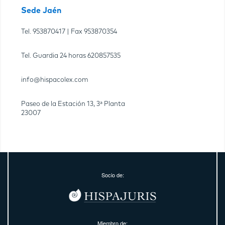
Sede Jaén
Tel.
953870417
| Fax
953870354
Tel. Guardia 24 horas
620857535
info@hispacolex.com
Paseo de la Estación 13, 3ª Planta
23007
Socio de:
Miembro de: