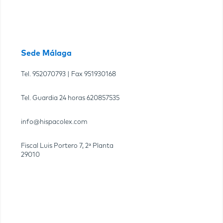
Sede Málaga
Tel.
952070793
| Fax
951930168
Tel. Guardia 24 horas
620857535
info@hispacolex.com
Fiscal Luis Portero 7, 2ª Planta
29010