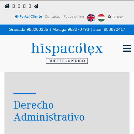
Portal Cliente
Contacto
Pagos online
Granada 958200335
|
Málaga 952070793
|
Jaén 953870417
Derecho
Administrativo