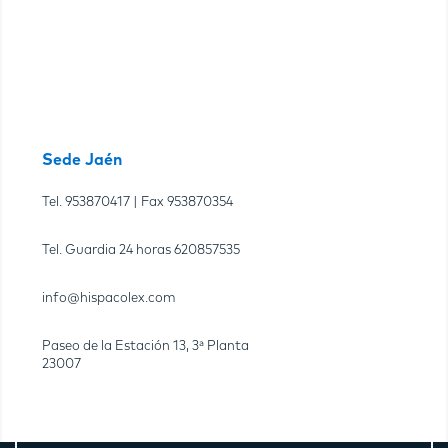
Sede Jaén
Tel.
953870417
| Fax
953870354
Tel. Guardia 24 horas
620857535
info@hispacolex.com
Paseo de la Estación 13, 3ª Planta
23007