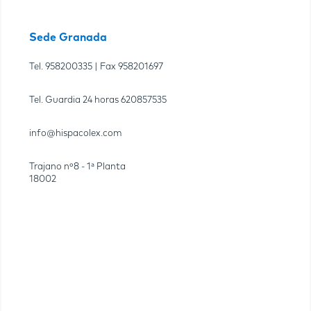
Sede Granada
Tel.
958200335
| Fax
958201697
Tel. Guardia 24 horas
620857535
info@hispacolex.com
Trajano nº8 - 1ª Planta
18002