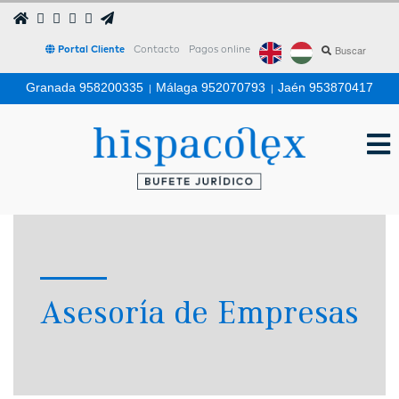
Portal Cliente
Contacto
Pagos online
Granada 958200335
|
Málaga 952070793
|
Jaén 953870417
Asesoría de Empresas