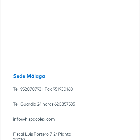
Sede Málaga
Tel.
952070793
| Fax
951930168
Tel. Guardia 24 horas
620857535
info@hispacolex.com
Fiscal Luis Portero 7, 2ª Planta