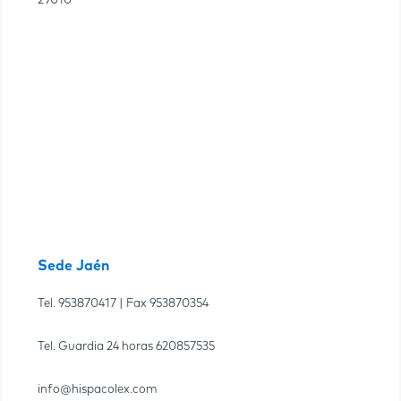
29010
Sede Jaén
Tel.
953870417
| Fax
953870354
Tel. Guardia 24 horas
620857535
info@hispacolex.com