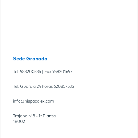
Sede Granada
Tel.
958200335
| Fax
958201697
Tel. Guardia 24 horas
620857535
info@hispacolex.com
Trajano nº8 - 1ª Planta
18002