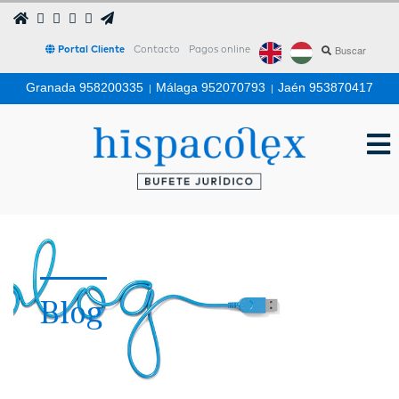
Portal Cliente
Contacto
Pagos online
Granada 958200335
|
Málaga 952070793
|
Jaén 953870417
Blog