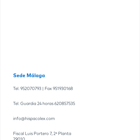
Sede Málaga
Tel.
952070793
| Fax
951930168
Tel. Guardia 24 horas
620857535
info@hispacolex.com
Fiscal Luis Portero 7, 2ª Planta
29010