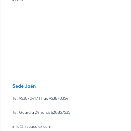
Sede Jaén
Tel.
953870417
| Fax
953870354
Tel. Guardia 24 horas
620857535
info@hispacolex.com