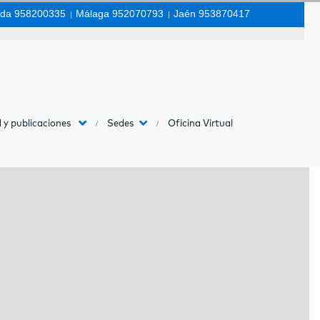
da 958200335
|
Málaga 952070793
|
Jaén 953870417
 y publicaciones
Sedes
Oficina Virtual