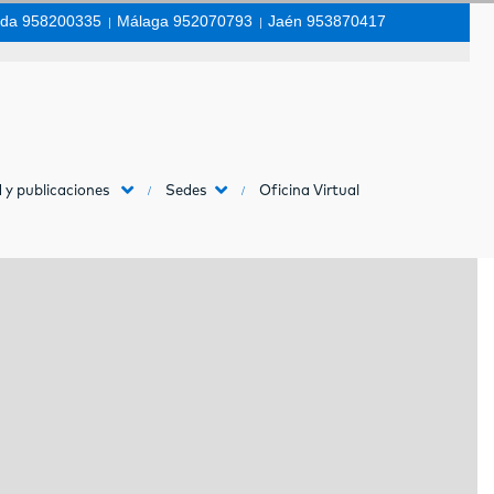
da 958200335
|
Málaga 952070793
|
Jaén 953870417
 y publicaciones
Sedes
Oficina Virtual