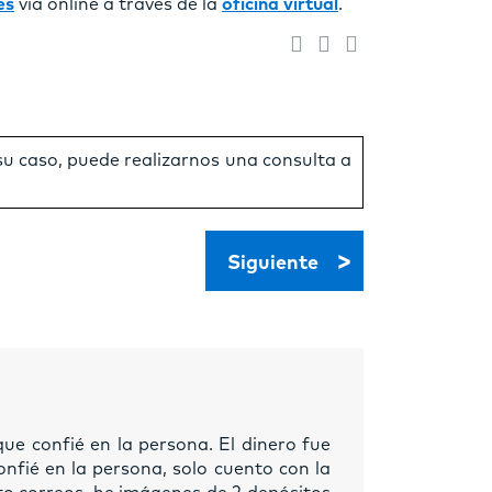
es
vía online a través de la
oficina virtual
.
 su caso, puede realizarnos una consulta a
>
Siguiente
que confié en la persona. El dinero fue
nfié en la persona, solo cuento con la