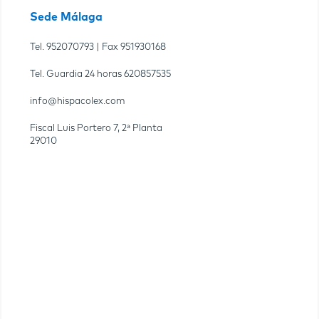
Sede Málaga
Tel.
952070793
| Fax
951930168
Tel. Guardia 24 horas
620857535
info@hispacolex.com
Fiscal Luis Portero 7, 2ª Planta
29010