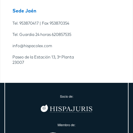
Sede Jaén
Tel.
953870417
| Fax
953870354
Tel. Guardia 24 horas
620857535
info@hispacolex.com
Paseo de la Estación 13, 3ª Planta
23007
Socio de:
Miembro de: