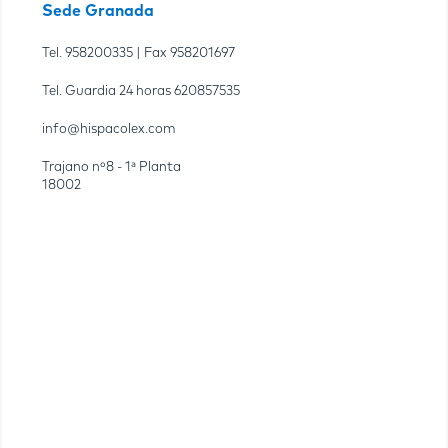
Sede Granada
Tel.
958200335
| Fax
958201697
Tel. Guardia 24 horas
620857535
info@hispacolex.com
Trajano nº8 - 1ª Planta
18002