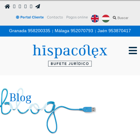
Portal Cliente
Contacto
Pagos online
Granada 958200335
|
Málaga 952070793
|
Jaén 953870417
Blog