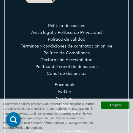
Política de cookies
Aviso legal y Política de Privacidad
Política de calidad
Términos y condiciones de contratación online
Política de Compliance
Declaración Accesibilidad
Política del canal de denuncias
Canal de denuncias
Facebook
Twitter
YouTube
Utilizamos cookies propias y de terceros para mejorar nuestros
LinkedIn
servicios mediante el análisis de sus hábitos de navegación. Si
Google Plus
cierra este aviso, continúa navegando o permanece en la web,
consideraremos que acepta su uso. Puede obtener más
HispaColex 2026 ©
información, o bien conocer cómo cambiar la configuración, en
nuestra
Política de cookies
.
Abogados en Granada, Málaga y Jaén