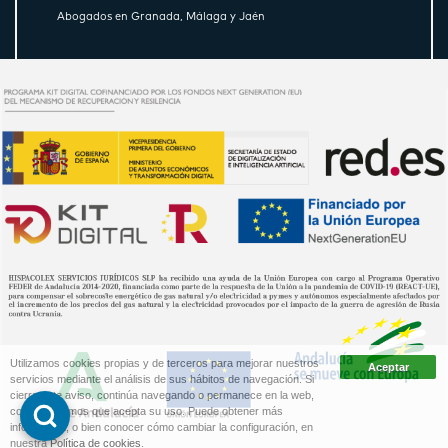
Abogados en Granada, Málaga y Jaén
Utilizamos cookies propias y de terceros para mejorar nuestros
servicios mediante el análisis de sus hábitos de navegación. Si
cierra este aviso, continúa navegando o permanece en la web,
consideraremos que acepta su uso. Puede obtener más
información, o bien conocer cómo cambiar la configuración, en
nuestra
Política de cookies
.