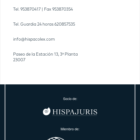
Tel.
953870417
| Fax
953870354
Tel. Guardia 24 horas
620857535
info@hispacolex.com
Paseo de la Estación 13, 3ª Planta
23007
Socio de:
Miembro de: