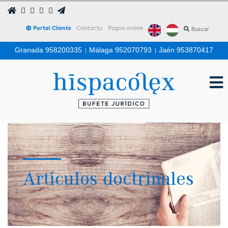
Portal Cliente
Contacto
Pagos online
Granada 958200335
|
Málaga 952070793
|
Jaén 953870417
Artículos doctrinales