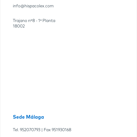
info@hispacolex.com
Trajano nº8 - 1ª Planta
18002
Sede Málaga
Tel.
952070793
| Fax
951930168