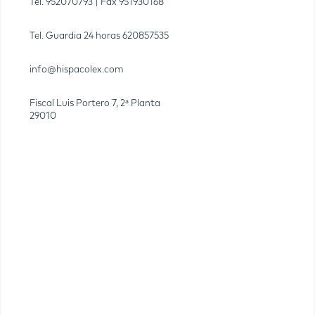
Tel.
952070793
| Fax
951930168
Tel. Guardia 24 horas
620857535
info@hispacolex.com
Fiscal Luis Portero 7, 2ª Planta
29010