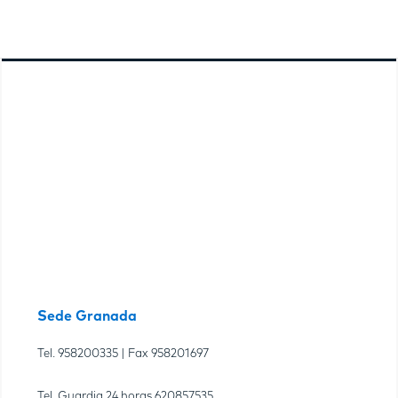
Sede Granada
Tel.
958200335
| Fax
958201697
Tel. Guardia 24 horas
620857535