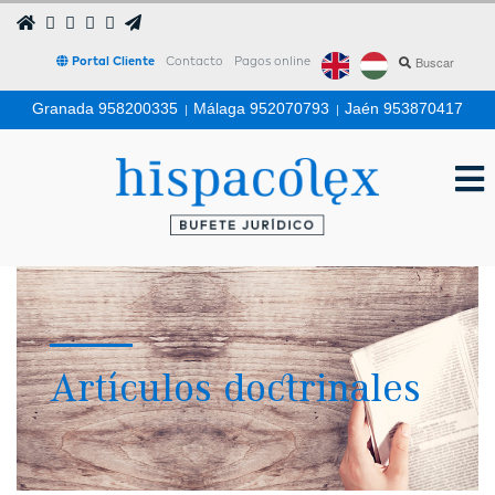
Portal Cliente
Contacto
Pagos online
Granada 958200335
|
Málaga 952070793
|
Jaén 953870417
Artículos doctrinales