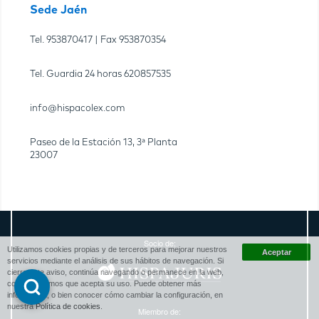
Sede Jaén
Tel.
953870417
| Fax
953870354
Tel. Guardia 24 horas
620857535
info@hispacolex.com
Paseo de la Estación 13, 3ª Planta
23007
Socio de:
Utilizamos cookies propias y de terceros para mejorar nuestros
servicios mediante el análisis de sus hábitos de navegación. Si
cierra este aviso, continúa navegando o permanece en la web,
consideraremos que acepta su uso. Puede obtener más
información, o bien conocer cómo cambiar la configuración, en
nuestra
Política de cookies
.
Miembro de: