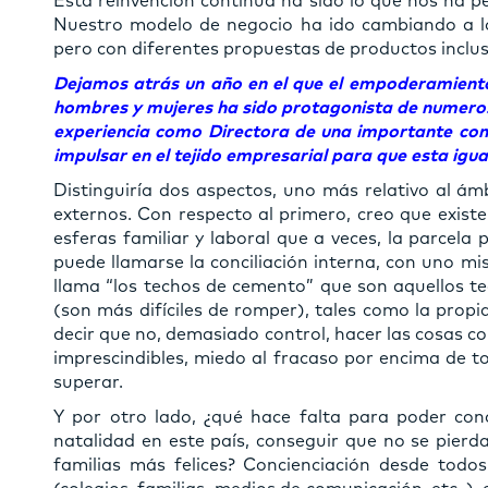
Esta reinvención continua ha sido lo que nos ha p
Nuestro modelo de negocio ha ido cambiando a lo 
pero con diferentes propuestas de productos inclus
Dejamos atrás un año en el que el empoderamiento 
hombres y mujeres ha sido protagonista de numeros
experiencia como Directora de una importante com
impulsar en el tejido empresarial para que esta igu
Distinguiría dos aspectos, uno más relativo al ám
externos. Con respecto al primero, creo que existe
esferas familiar y laboral que a veces, la parcela 
puede llamarse la conciliación interna, con uno mi
llama “los techos de cemento” que son aquellos 
(son más difíciles de romper), tales como la propi
decir que no, demasiado control, hacer las cosas
imprescindibles, miedo al fracaso por encima de t
superar.
Y por otro lado, ¿qué hace falta para poder conc
natalidad en este país, conseguir que no se pierd
familias más felices? Concienciación desde todos