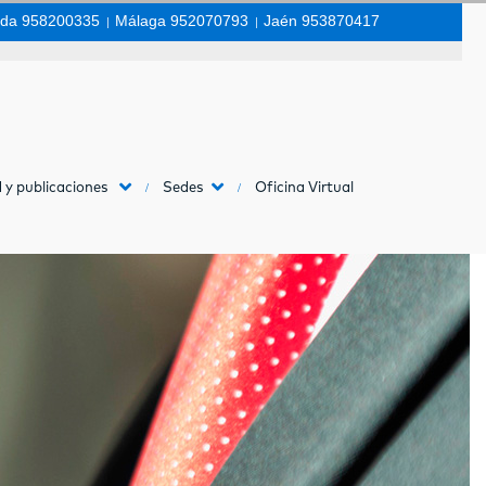
da 958200335
|
Málaga 952070793
|
Jaén 953870417
 y publicaciones
Sedes
Oficina Virtual