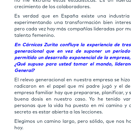
no me extraña estas estadísticas. Es un lider
crecimiento de los colaboradores.
Es verdad que en España existe una industria 
experimentando una transformación bien intere
pero cada vez hay más compañías lideradas por muj
talento femenino.
En Cárnicas Zurita confluye la experiencia de tre
generacional que en vez de suponer un periodo
permitido un desarrollo exponencial de la empresa, 
¿Qué supuso para usted tomar el mando, liderand
General?
El relevo generacional en nuestra empresa se hizo 
radicaron en el papel que mi padre jugó y el d
empresa familiar hay que prepararse, planificar, y
buena dosis en nuestro caso. Yo he tenido var
personas que la vida ha puesto en mi camino y q
secreto es estar abierta a las lecciones.
Elegimos un camino largo, pero sólido, que nos h
hoy.