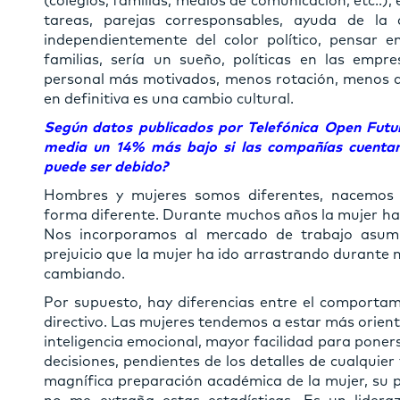
(colegios, familias, medios de comunicación, etc..),
tareas, parejas corresponsables, ayuda de la 
independientemente del color político, pensar
familias, sería un sueño, políticas en las empre
personal más motivados, menos rotación, menos a
en definitiva es una cambio cultural.
Según datos publicados por Telefónica Open Future
media un 14% más bajo si las compañías cuentan
puede ser debido?
Hombres y mujeres somos diferentes, nacemos d
forma diferente. Durante muchos años la mujer ha r
Nos incorporamos al mercado de trabajo asumi
prejuicio que la mujer ha ido arrastrando durant
cambiando.
Por supuesto, hay diferencias entre el comporta
directivo. Las mujeres tendemos a estar más orient
inteligencia emocional, mayor facilidad para ponerse 
decisiones, pendientes de los detalles de cualquier
magnífica preparación académica de la mujer, su p