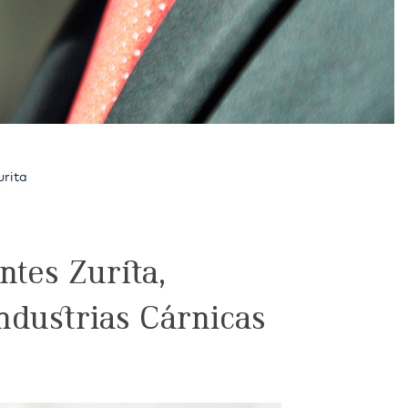
urita
ntes Zurita,
ndustrias Cárnicas