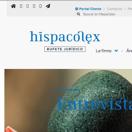
Portal Cliente
Contacto
Pa
La firma
Áre
Entrevist