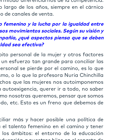
ermitido diferenciarnos de la competencia.
largo de los años, siempre en el cárnico
o de canales de venta.
femenino y la lucha por la igualdad entre
os movimientos sociales. Según su visión y
pañía, ¿qué aspectos piensa que se deben
aldad sea efectiva?
bito personal de la mujer y otros factores
 un esfuerzo tan grande para conciliar las
personal se pierde por el camino, es lo que
smo, o lo que la profesora Nuria Chinchilla
techos que las mujeres nos autoimponemos
a autoexigencia, querer ir a todo, no saber
 como nosotras queremos, pensar que somos
odo, etc. Esto es un freno que debemos de
iliar más y hacer posible una política de
a el talento femenino en el camino y tener
 los ámbitos: el entorno de la educación