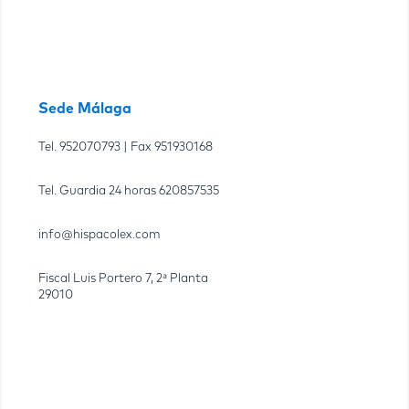
Sede Málaga
Tel.
952070793
| Fax
951930168
Tel. Guardia 24 horas
620857535
info@hispacolex.com
Fiscal Luis Portero 7, 2ª Planta
29010