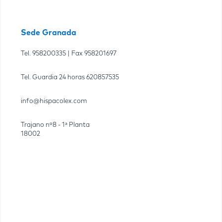
Sede Granada
Tel.
958200335
| Fax
958201697
Tel. Guardia 24 horas
620857535
info@hispacolex.com
Trajano nº8 - 1ª Planta
18002