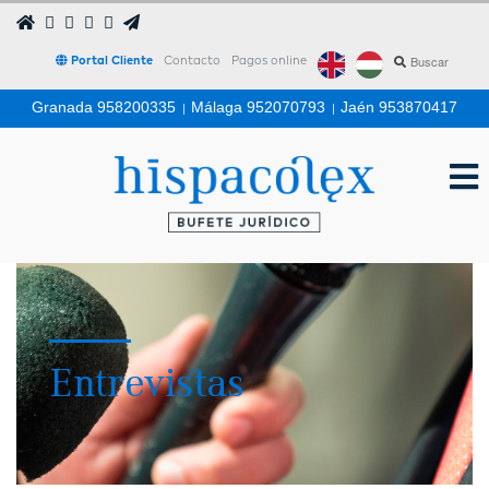
Portal Cliente
Contacto
Pagos online
Granada 958200335
|
Málaga 952070793
|
Jaén 953870417
Entrevistas