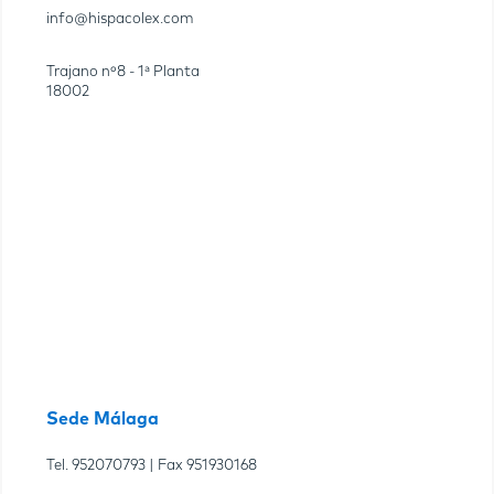
info@hispacolex.com
Trajano nº8 - 1ª Planta
18002
Sede Málaga
Tel.
952070793
| Fax
951930168