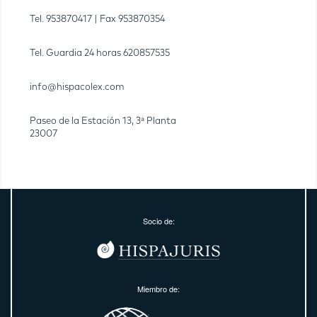
Tel.
953870417
| Fax
953870354
Tel. Guardia 24 horas
620857535
info@hispacolex.com
Paseo de la Estación 13, 3ª Planta
23007
Socio de:
Miembro de: