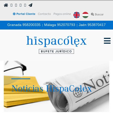
Portal Cliente
Contacto
Pagos online
Granada 958200335
|
Málaga 952070793
|
Jaén 953870417
Noticias HispaColex