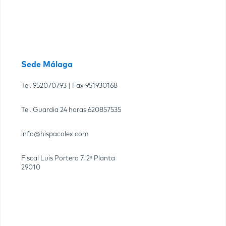
Sede Málaga
Tel.
952070793
| Fax
951930168
Tel. Guardia 24 horas
620857535
info@hispacolex.com
Fiscal Luis Portero 7, 2ª Planta
29010