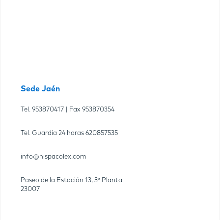
Sede Jaén
Tel.
953870417
| Fax
953870354
Tel. Guardia 24 horas
620857535
info@hispacolex.com
Paseo de la Estación 13, 3ª Planta
23007