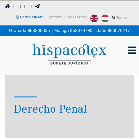
Portal Cliente
Contacto
Pagos online
Granada 958200335
|
Málaga 952070793
|
Jaén 953870417
Derecho Penal