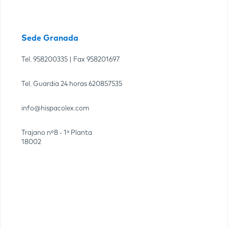
Sede Granada
Tel.
958200335
| Fax
958201697
Tel. Guardia 24 horas
620857535
info@hispacolex.com
Trajano nº8 - 1ª Planta
18002