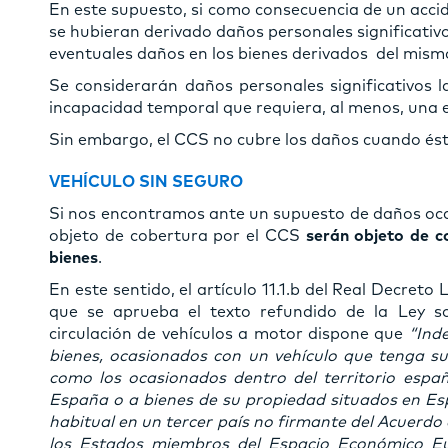
En este supuesto, si como consecuencia de un acci
se hubieran derivado daños personales significativ
eventuales daños en los bienes derivados del mism
Se considerarán daños personales significativos 
incapacidad temporal que requiera, al menos, una es
Sin embargo, el CCS no cubre los daños cuando ést
VEHÍCULO SIN SEGURO
Si nos encontramos ante un supuesto de daños oca
objeto de cobertura por el CCS
serán objeto de c
bienes
.
En este sentido, el artículo 11.1.b del Real Decreto 
que se aprueba el texto refundido de la Ley sob
circulación de vehículos a motor dispone que
“Ind
bienes, ocasionados con un vehículo que tenga su
como los ocasionados dentro del territorio españ
España o a bienes de su propiedad situados en Es
habitual en un tercer país no firmante del Acuerdo 
los Estados miembros del Espacio Económico Eu