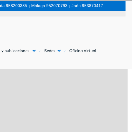
da 958200335
|
Málaga 952070793
|
Jaén 953870417
 y publicaciones
Sedes
Oficina Virtual