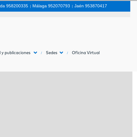
da 958200335
|
Málaga 952070793
|
Jaén 953870417
 y publicaciones
Sedes
Oficina Virtual