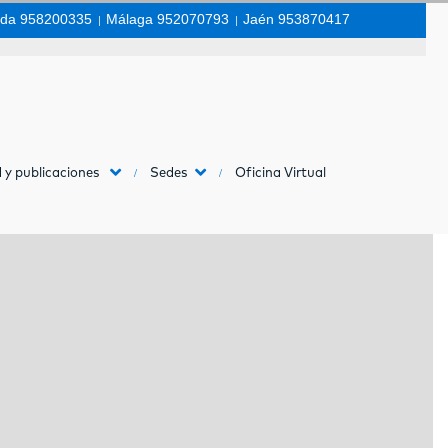
da 958200335
|
Málaga 952070793
|
Jaén 953870417
 y publicaciones
Sedes
Oficina Virtual