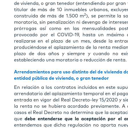
de vivienda, o gran tenedor (entendiendo por gran t
titular de más de 10 inmuebles urbanos, excluyen
2
construida de más de 1.500 m
), se permite la s
moratoria, sin penalización ni devengo de interese
prórrogas así como en las mensualidades post
provocado por el COVID-19, hasta un máximo d
realizarse en el plazo de un mes, desde la entra
produciéndose el aplazamiento de la renta median
plazo de dos años y siempre y cuando no exis
estableciendo una moratoria o reducción de renta.
Arrendamientos para uso distinto del de vivienda 
entidad pública de vivienda, o gran tenedor
En relación a los contratos incluidos en este supu
arrendatario del aplazamiento temporal en el pago 
entrada en vigor del Real Decreto-ley 15/2020 y s
la renta no se hubiera acordado previamente. A d
casos el Real Decreto no determina que la aceptac
que
debe entenderse que la aceptación por el a
entendemos que dicha regulación no aporta nuevo