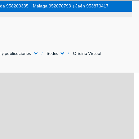
da 958200335
|
Málaga 952070793
|
Jaén 953870417
 y publicaciones
Sedes
Oficina Virtual