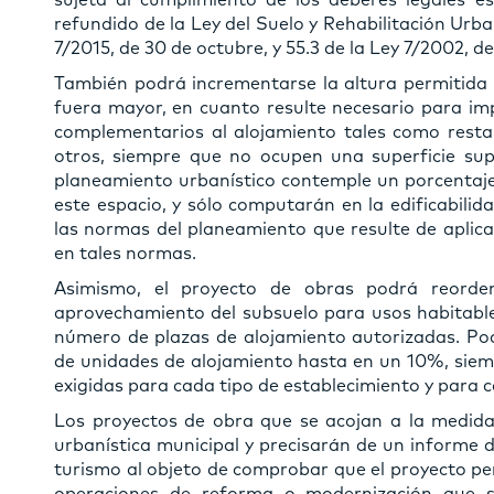
sujeta al cumplimiento de los deberes legales est
refundido de la Ley del Suelo y Rehabilitación Urb
7/2015, de 30 de octubre, y 55.3 de la Ley 7/2002, de
También podrá incrementarse la altura permitida p
fuera mayor, en cuanto resulte necesario para impl
complementarios al alojamiento tales como restau
otros, siempre que no ocupen una superficie supe
planeamiento urbanístico contemple un porcentaje
este espacio, y sólo computarán en la edificabilid
las normas del planeamiento que resulte de aplica
en tales normas.
Asimismo, el proyecto de obras podrá reorden
aprovechamiento del subsuelo para usos habitables,
número de plazas de alojamiento autorizadas. Po
de unidades de alojamiento hasta en un 10%, sie
exigidas para cada tipo de establecimiento y para 
Los proyectos de obra que se acojan a la medida 
urbanística municipal y precisarán de un informe 
turismo al objeto de comprobar que el proyecto per