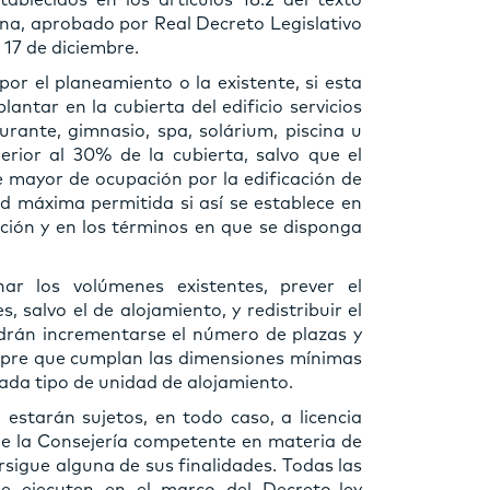
ablecidos en los artículos 18.2 del texto
ana, aprobado por Real Decreto Legislativo
 17 de diciembre.
or el planeamiento o la existente, si esta
antar en la cubierta del edificio servicios
rante, gimnasio, spa, solárium, piscina u
rior al 30% de la cubierta, salvo que el
 mayor de ocupación por la edificación de
ad máxima permitida si así se establece en
ción y en los términos en que se disponga
ar los volúmenes existentes, prever el
 salvo el de alojamiento, y redistribuir el
drán incrementarse el número de plazas y
mpre que cumplan las dimensiones mínimas
cada tipo de unidad de alojamiento.
estarán sujetos, en todo caso, a licencia
de la Consejería competente en materia de
sigue alguna de sus finalidades. Todas las