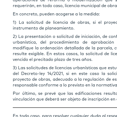
operaciones de reforma o modernización que s
requerirán, en todo caso, licencia municipal de obra
En concreto, pueden acogerse a la medida:
1) La solicitud de licencia de obras, si el proy
instrumento de planeamiento.
2) La presentación o solicitud de iniciación, de c
urbanística, del procedimiento de aprobació
modifique la ordenación detallada de la parcela, 
resulte exigible. En estos casos, la solicitud de 
vencido el precitado plazo de tres años.
3) Las solicitudes de licencias urbanísticas que est
del Decreto-ley 14/2021, si en este caso la sol
proyecto de obras, adecuado a la regulación de es
responsable conforme a lo previsto en la normativa 
Por último, se prevé que las edificaciones result
vinculación que deberá ser objeto de inscripción en 
En todo caso, para resolver cualquier duda al res