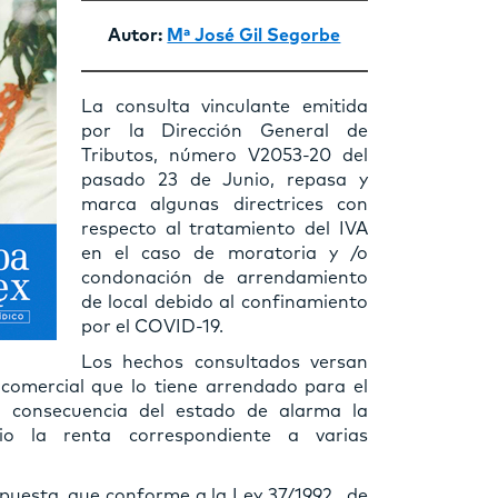
Autor:
Mª José Gil Segorbe
La consulta vinculante emitida
por la Dirección General de
Tributos, número V2053-20 del
pasado 23 de Junio, repasa y
marca algunas directrices con
respecto al tratamiento del IVA
en el caso de moratoria y /o
condonación de arrendamiento
de local debido al confinamiento
por el COVID-19.
Los hechos consultados versan
 comercial que lo tiene arrendado para el
o consecuencia del estado de alarma la
io la renta correspondiente a varias
puesta, que conforme a la Ley 37/1992 , de