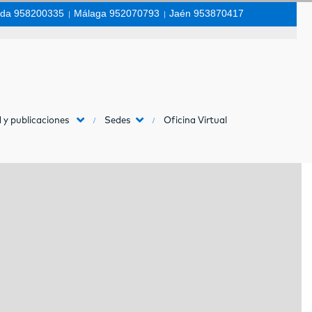
da 958200335
|
Málaga 952070793
|
Jaén 953870417
 y publicaciones
Sedes
Oficina Virtual