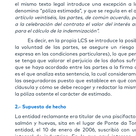
el mismo texto legal introduce una excepción a 
denomina “póliza estimada”, y que se regula en el ar
artículo veintiséis, las partes, de común acuerdo, p
a la celebración del contrato el valor del interé
para el cálculo de la indemnización”.
Es decir, en la propia LCS se introduce la posibi
la voluntad de las partes, se asegure un riesgo
expresa en las condiciones particulares), lo que pe
se tenga que valorar el perjuicio de los daños sufr
que se haya acordado entre las partes a la firma d
es el que analiza esta sentencia, la cual considera
las aseguradoras puesto que establece en qué cond
cláusula y cómo se debe recoger y redactar la mism
la póliza ostente el carácter de estimado.
2
.- Supuesto de hecho
La entidad reclamante era titular de una piscifacto
salmón y huevas, sita en el lugar de Ponte da Tor
entidad, el 10 de enero de 2006, suscribió con 