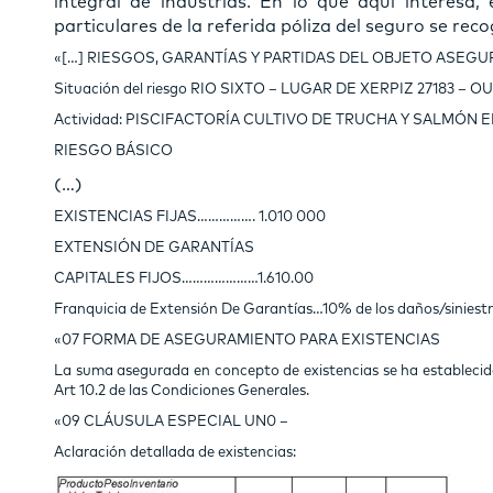
integral de industrias. En lo que aquí interesa,
particulares de la referida póliza del seguro se recog
«[…] RIESGOS, GARANTÍAS Y PARTIDAS DEL OBJETO ASEGU
Situación del riesgo RIO SIXTO – LUGAR DE XERPIZ 27183 – 
Actividad: PISCIFACTORÍA CULTIVO DE TRUCHA Y SALMÓN E
RIESGO BÁSICO
(…)
EXISTENCIAS FIJAS……………. 1.010 000
EXTENSIÓN DE GARANTÍAS
CAPITALES FIJOS…………………1.610.00
Franquicia de Extensión De Garantías…10% de los daños/siniestro
«07 FORMA DE ASEGURAMIENTO PARA EXISTENCIAS
La suma asegurada en concepto de existencias se ha establecido 
Art 10.2 de las Condiciones Generales.
«09 CLÁUSULA ESPECIAL UN0 –
Aclaración detallada de existencias: