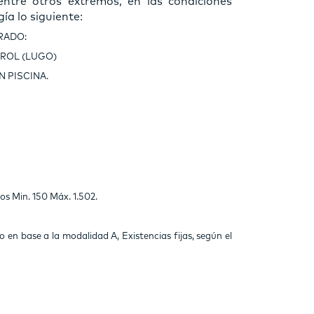
 entre otros extremos, en las condiciones
ía lo siguiente:
RADO:
OUROL (LUGO)
N PISCINA.
s Min. 150 Máx. 1.502.
en base a la modalidad A, Existencias fijas, según el