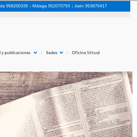
da 958200335
|
Málaga 952070793
|
Jaén 953870417
 y publicaciones
Sedes
Oficina Virtual