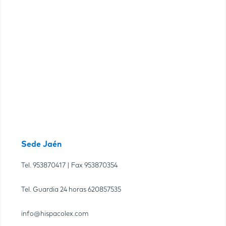
Sede Jaén
Tel.
953870417
| Fax
953870354
Tel. Guardia 24 horas
620857535
info@hispacolex.com