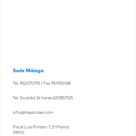
Sede Málaga
Tel.
952070793
| Fax
951930168
Tel. Guardia 24 horas
620857535
info@hispacolex.com
Fiscal Luis Portero 7, 2ª Planta
29010