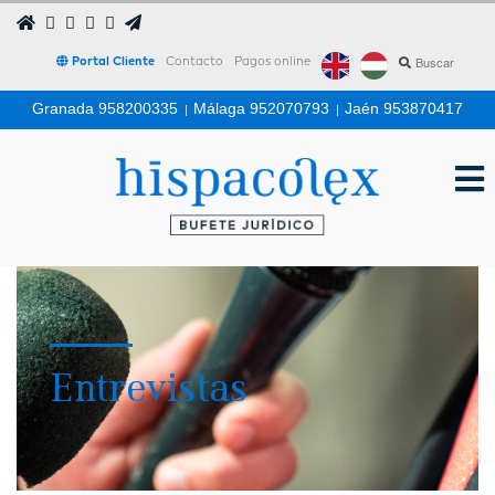
Portal Cliente
Contacto
Pagos online
Granada 958200335
|
Málaga 952070793
|
Jaén 953870417
Entrevistas