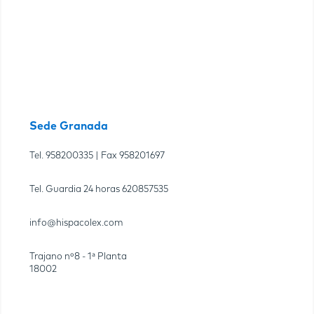
Sede Granada
Tel.
958200335
| Fax
958201697
Tel. Guardia 24 horas
620857535
info@hispacolex.com
Trajano nº8 - 1ª Planta
18002