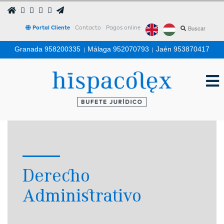
Portal Cliente
Contacto
Pagos online
Granada 958200335
|
Málaga 952070793
|
Jaén 953870417
Derecho
Administrativo