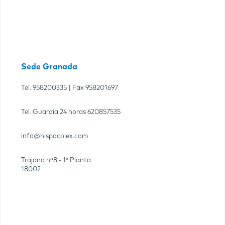
Sede Granada
Tel.
958200335
| Fax
958201697
Tel. Guardia 24 horas
620857535
info@hispacolex.com
Trajano nº8 - 1ª Planta
18002