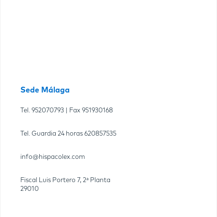
Sede Málaga
Tel.
952070793
| Fax
951930168
Tel. Guardia 24 horas
620857535
info@hispacolex.com
Fiscal Luis Portero 7, 2ª Planta
29010