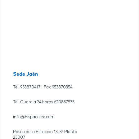
Sede Jaén
Tel.
953870417
| Fax
953870354
Tel. Guardia 24 horas
620857535
info@hispacolex.com
Paseo de la Estación 13, 3ª Planta
23007