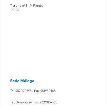
Trajano nº8 - 1ª Planta
18002
Sede Málaga
Tel.
952070793
| Fax
951930168
Tel. Guardia 24 horas
620857535