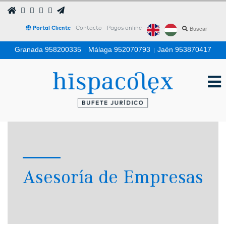
Portal Cliente
Contacto
Pagos online
Granada 958200335
|
Málaga 952070793
|
Jaén 953870417
Asesoría de Empresas