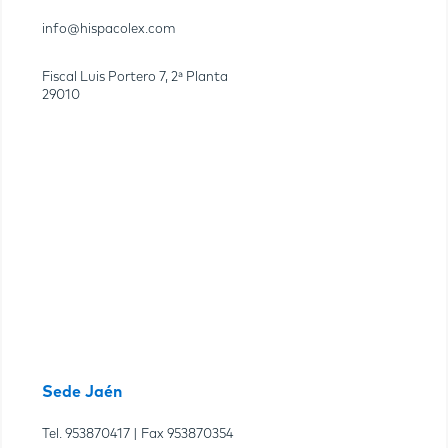
info@hispacolex.com
Fiscal Luis Portero 7, 2ª Planta
29010
Sede Jaén
Tel.
953870417
| Fax
953870354