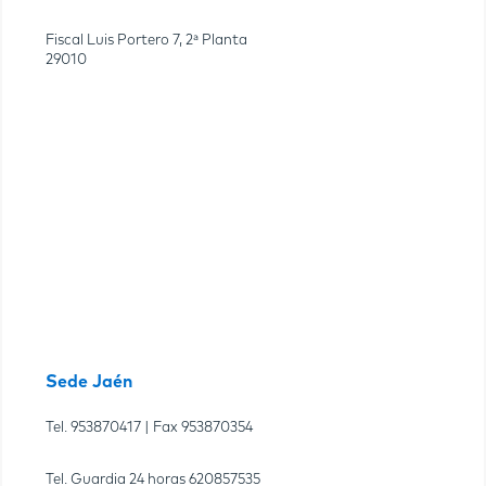
Fiscal Luis Portero 7, 2ª Planta
29010
Sede Jaén
Tel.
953870417
| Fax
953870354
Tel. Guardia 24 horas
620857535