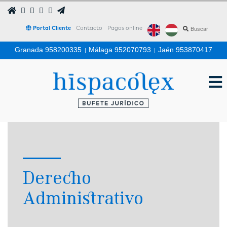
Portal Cliente
Contacto
Pagos online
Granada 958200335
|
Málaga 952070793
|
Jaén 953870417
Derecho
Administrativo