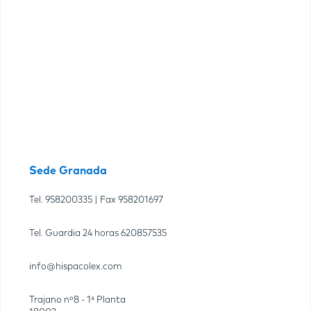
Sede Granada
Tel.
958200335
| Fax
958201697
Tel. Guardia 24 horas
620857535
info@hispacolex.com
Trajano nº8 - 1ª Planta