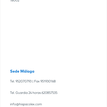
18002
Sede Málaga
Tel.
952070793
| Fax
951930168
Tel. Guardia 24 horas
620857535
info@hispacolex.com