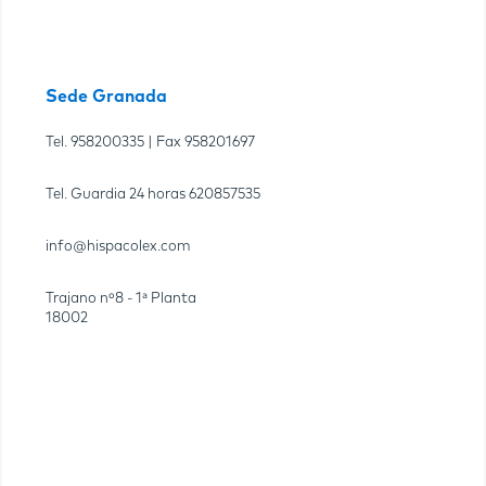
Sede Granada
Tel.
958200335
| Fax
958201697
Tel. Guardia 24 horas
620857535
info@hispacolex.com
Trajano nº8 - 1ª Planta
18002