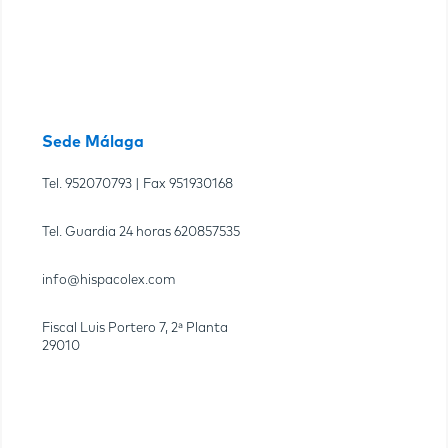
Sede Málaga
Tel.
952070793
| Fax
951930168
Tel. Guardia 24 horas
620857535
info@hispacolex.com
Fiscal Luis Portero 7, 2ª Planta
29010