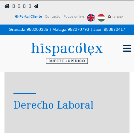
Portal Cliente
Contacto
Pagos online
Granada 958200335
|
Málaga 952070793
|
Jaén 953870417
Derecho Laboral