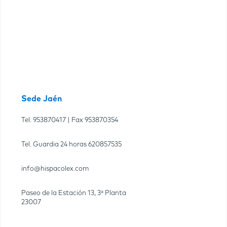
Sede Jaén
Tel.
953870417
| Fax
953870354
Tel. Guardia 24 horas
620857535
info@hispacolex.com
Paseo de la Estación 13, 3ª Planta
23007