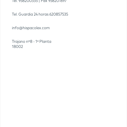
Tel.
958200335
| Fax
958201697
Tel. Guardia 24 horas
620857535
info@hispacolex.com
Trajano nº8 - 1ª Planta
18002