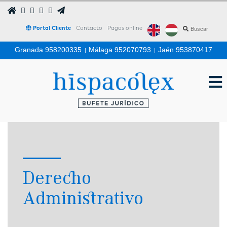
Portal Cliente
Contacto
Pagos online
Granada 958200335
|
Málaga 952070793
|
Jaén 953870417
Derecho
Administrativo