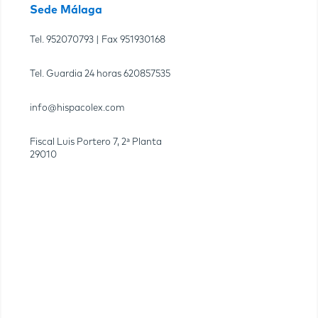
Sede Málaga
Tel.
952070793
| Fax
951930168
Tel. Guardia 24 horas
620857535
info@hispacolex.com
Fiscal Luis Portero 7, 2ª Planta
29010