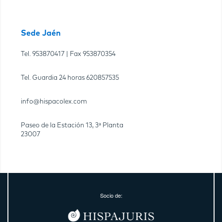
Sede Jaén
Tel.
953870417
| Fax
953870354
Tel. Guardia 24 horas
620857535
info@hispacolex.com
Paseo de la Estación 13, 3ª Planta
23007
Socio de: