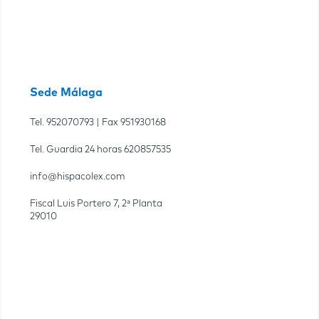
Sede Málaga
Tel.
952070793
| Fax
951930168
Tel. Guardia 24 horas
620857535
info@hispacolex.com
Fiscal Luis Portero 7, 2ª Planta
29010