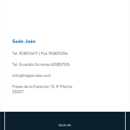
Sede Jaén
Tel.
953870417
| Fax
953870354
Tel. Guardia 24 horas
620857535
info@hispacolex.com
Paseo de la Estación 13, 3ª Planta
23007
Socio de: