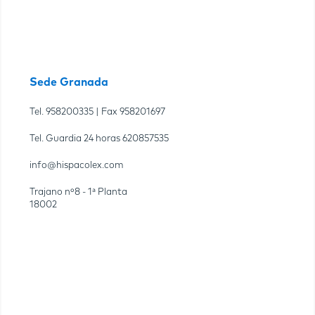
Sede Granada
Tel.
958200335
| Fax
958201697
Tel. Guardia 24 horas
620857535
info@hispacolex.com
Trajano nº8 - 1ª Planta
18002