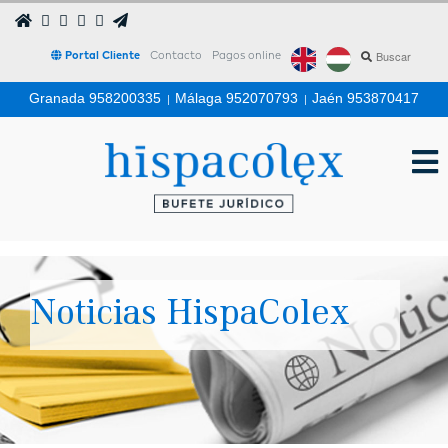
Portal Cliente
Contacto
Pagos online
Granada 958200335
|
Málaga 952070793
|
Jaén 953870417
Noticias HispaColex