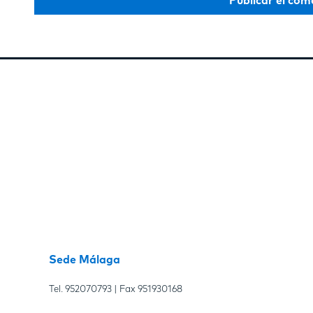
Sede Málaga
Tel.
952070793
| Fax
951930168