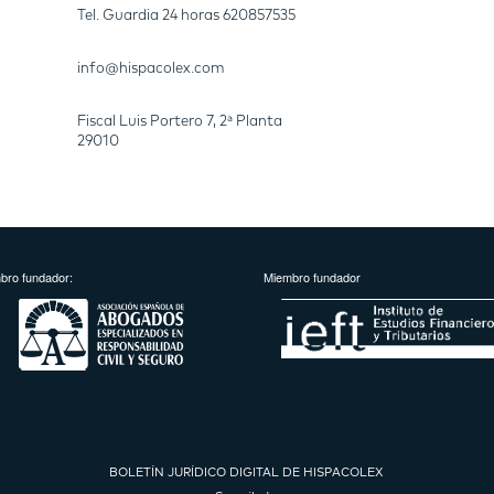
Tel. Guardia 24 horas
620857535
info@hispacolex.com
Fiscal Luis Portero 7, 2ª Planta
29010
bro fundador:
Miembro fundador
BOLETÍN JURÍDICO DIGITAL DE HISPACOLEX