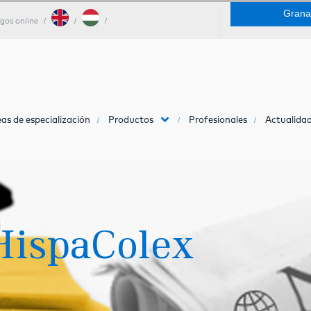
Grana
gos online
as de especialización
Productos
Profesionales
Actualidad
HispaColex