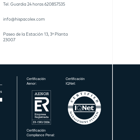
Tel. Guardia 24 horas
620857535
info@hispacolex.com
Paseo de la Estación 13, 3ª Planta
23007
Certificación
Certificación
Aenor:
IQNet:
Certificación
Compliance Penal: