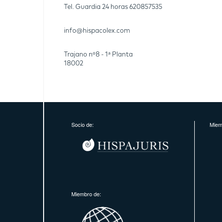
Tel. Guardia 24 horas
620857535
info@hispacolex.com
Trajano nº8 - 1ª Planta
18002
Socio de:
Miem
Miembro de: