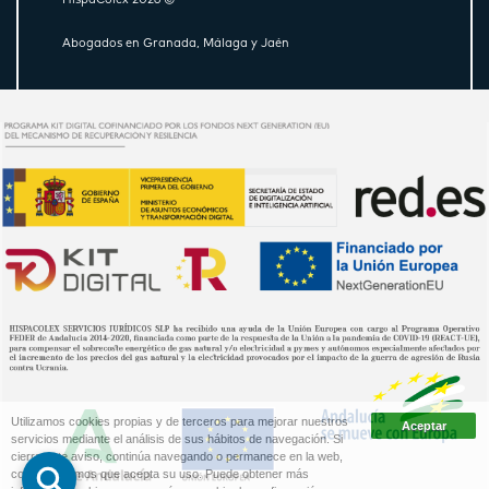
Abogados en Granada, Málaga y Jaén
Utilizamos cookies propias y de terceros para mejorar nuestros
servicios mediante el análisis de sus hábitos de navegación. Si
cierra este aviso, continúa navegando o permanece en la web,
consideraremos que acepta su uso. Puede obtener más