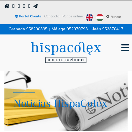
Portal Cliente
Contacto
Pagos online
Granada 958200335
|
Málaga 952070793
|
Jaén 953870417
Noticias HispaColex