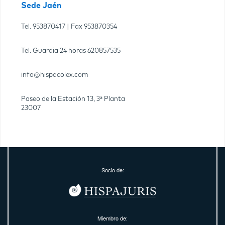
Sede Jaén
Tel.
953870417
| Fax
953870354
Tel. Guardia 24 horas
620857535
info@hispacolex.com
Paseo de la Estación 13, 3ª Planta
23007
Socio de:
Miembro de: