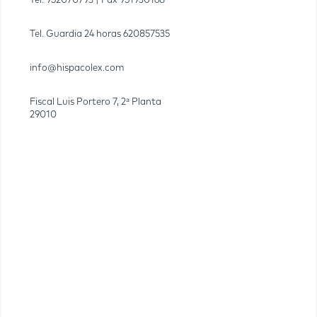
Tel.
952070793
| Fax
951930168
Tel. Guardia 24 horas
620857535
info@hispacolex.com
Fiscal Luis Portero 7, 2ª Planta
29010