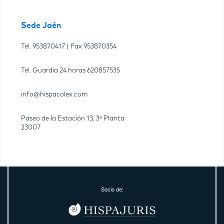
Sede Jaén
Tel.
953870417
| Fax
953870354
Tel. Guardia 24 horas
620857535
info@hispacolex.com
Paseo de la Estación 13, 3ª Planta
23007
Socio de: