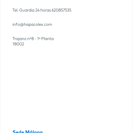
Tel. Guardia 24 horas
620857535
info@hispacolex.com
Trajano nº8 - 1ª Planta
18002
Sede Málaga