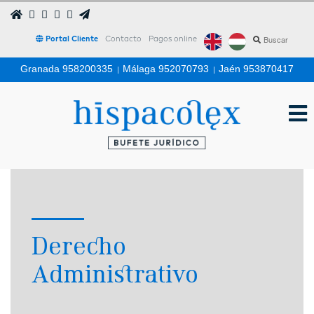
Portal Cliente
Contacto
Pagos online
Granada 958200335
|
Málaga 952070793
|
Jaén 953870417
Derecho
Administrativo