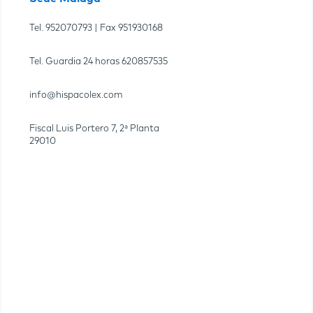
Tel.
952070793
| Fax
951930168
Tel. Guardia 24 horas
620857535
info@hispacolex.com
Fiscal Luis Portero 7, 2ª Planta
29010