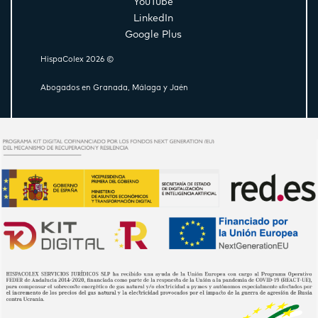
YouTube
LinkedIn
Google Plus
HispaColex 2026 ©
Abogados en Granada, Málaga y Jaén