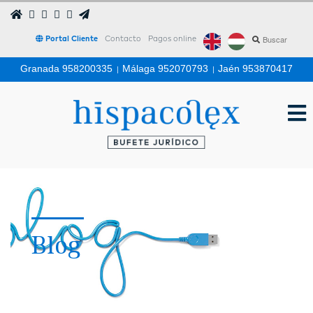
Portal Cliente
Contacto
Pagos online
Granada 958200335
|
Málaga 952070793
|
Jaén 953870417
Blog