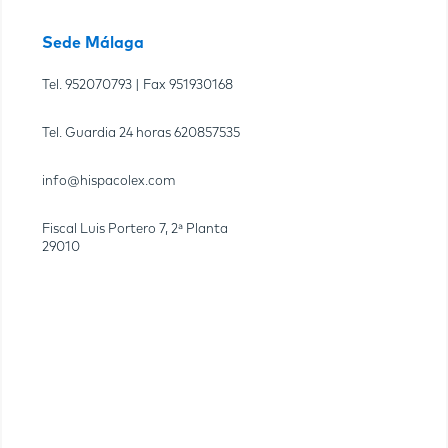
Sede Málaga
Tel.
952070793
| Fax
951930168
Tel. Guardia 24 horas
620857535
info@hispacolex.com
Fiscal Luis Portero 7, 2ª Planta
29010