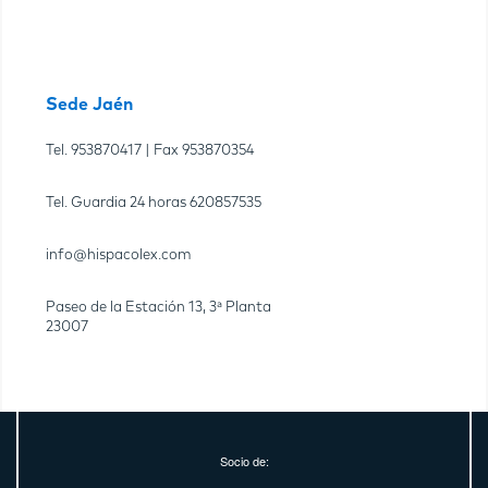
Sede Jaén
Tel.
953870417
| Fax
953870354
Tel. Guardia 24 horas
620857535
info@hispacolex.com
Paseo de la Estación 13, 3ª Planta
23007
Socio de: