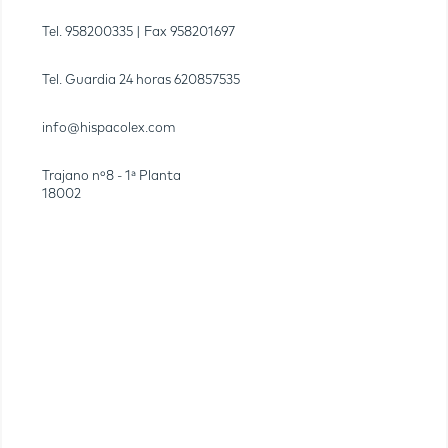
Tel.
958200335
| Fax
958201697
Tel. Guardia 24 horas
620857535
info@hispacolex.com
Trajano nº8 - 1ª Planta
18002