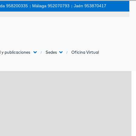
da 958200335
|
Málaga 952070793
|
Jaén 953870417
 y publicaciones
Sedes
Oficina Virtual